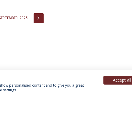
IOUS
NEXT
SEPTEMBER, 2025
Accept all
, show personalised content and to give you a great
 settings.
acy Policy
Terms & Conditions
Rights of Data Subjects