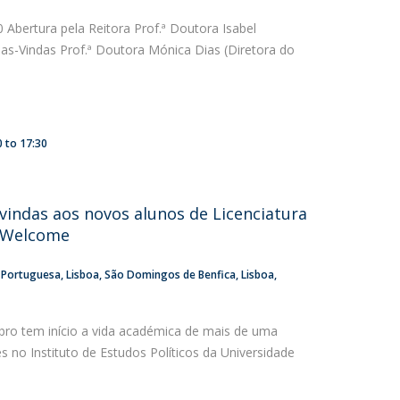
 Abertura pela Reitora Prof.ª Doutora Isabel
as-Vindas Prof.ª Doutora Mónica Dias (Diretora do
0
to
17:30
vindas aos novos alunos de Licenciatura
P Welcome
a Portuguesa
Lisboa
São Domingos de Benfica, Lisboa
ro tem início a vida académica de mais de uma
 no Instituto de Estudos Políticos da Universidade