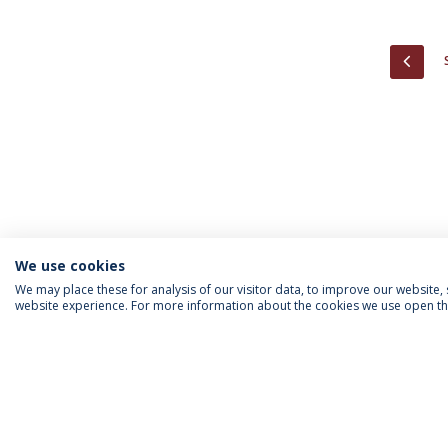
PREV
We use cookies
We may place these for analysis of our visitor data, to improve our website
website experience. For more information about the cookies we use open the
INFORMATION FOR
IEP NEWSLETTER
FOLLOW US
Priv