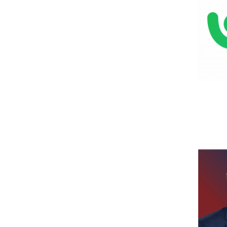
Research Centre of the Institute for
Political Studies
Centre for European Studies