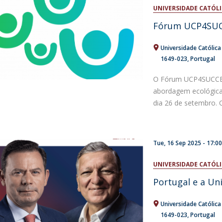
Open Day - Cimeira de Segurança IEP
UNIVERSIDADE CATÓL
C
Alexis de Tocqueville Annual Lecture
Fórum UCP4SUCCE
Atlantic Conferences
International Seminars
Universidade Católic
Winston Churchill Memorial Lecture
1649-023
Portugal
IEP Alumni Club
Career Day
O Fórum UCP4SUCCESS
abordagem ecológica
dia 26 de setembro. O
Tue, 16 Sep 2025 -
17:0
UNIVERSIDADE CATÓL
Portugal e a Un
Universidade Católic
1649-023
Portugal