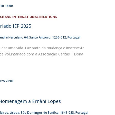
0
to
18:00
ENCE AND INTERNATIONAL RELATIONS
riado IEP 2025
andre Herculano 64
Santo António
1250-012
Portugal
dar uma vida. Faz parte da mudança e inscreve-te
e Voluntariado com a Associação Cáritas | Dona
0
to
20:00
 Homenagem a Ernâni Lopes
deiros
Lisboa
São Domingos de Benfica
1649-023
Portugal