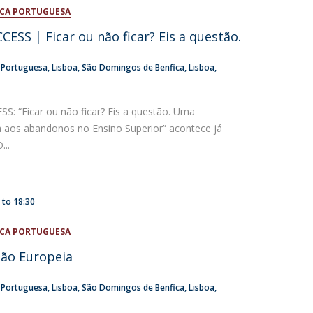
ICA PORTUGUESA
atólica National Initiatives
SS | Ficar ou não ficar? Eis a questão.
a Portuguesa
Lisboa
São Domingos de Benfica, Lisboa
: “Ficar ou não ficar? Eis a questão. Uma
 aos abandonos no Ensino Superior” acontece já
...
0
to
18:30
ICA PORTUGUESA
ião Europeia
a Portuguesa
Lisboa
São Domingos de Benfica, Lisboa