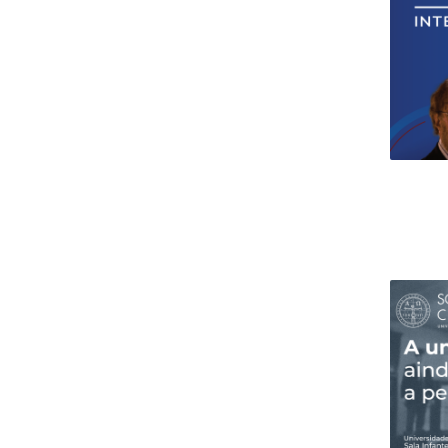
Research Centre of the Institute for
Political Studies
Centre for European Studies