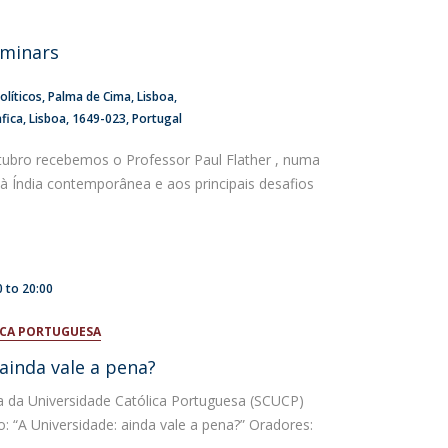
atólica National Initiatives
eminars
olíticos
Palma de Cima
Lisboa
ica, Lisboa
1649-023
Portugal
tubro recebemos o Professor Paul Flather , numa
à Índia contemporânea e aos principais desafios
0
to
20:00
ICA PORTUGUESA
 ainda vale a pena?
ca da Universidade Católica Portuguesa (SCUCP)
: “A Universidade: ainda vale a pena?” Oradores: