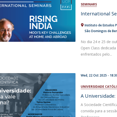
Open Day - Cimeira de Segurança IEP
SEMINARS
C
Alexis de Tocqueville Annual Lecture
International S
Atlantic Conferences
International Seminars
Instituto de Estudos P
Winston Churchill Memorial Lecture
São Domingos de Benf
IEP Alumni Club
Career Day
No dia 24 e 25 de ou
Open Class dedicada 
enfrentados pelo...
Wed, 22 Oct 2025 -
18:3
UNIVERSIDADE CATÓL
A Universidade:
A Sociedade Científi
convida para a sessão