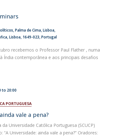
atólica National Initiatives
eminars
olíticos
Palma de Cima
Lisboa
ica, Lisboa
1649-023
Portugal
tubro recebemos o Professor Paul Flather , numa
à Índia contemporânea e aos principais desafios
0
to
20:00
ICA PORTUGUESA
 ainda vale a pena?
ca da Universidade Católica Portuguesa (SCUCP)
: “A Universidade: ainda vale a pena?” Oradores: