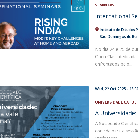
Open Day - Cimeira de Segurança IEP
SEMINARS
C
Alexis de Tocqueville Annual Lecture
International S
Atlantic Conferences
International Seminars
Instituto de Estudos P
Winston Churchill Memorial Lecture
São Domingos de Benf
IEP Alumni Club
Career Day
No dia 24 e 25 de ou
Open Class dedicada 
enfrentados pelo...
Wed, 22 Oct 2025 -
18:3
UNIVERSIDADE CATÓL
A Universidade:
A Sociedade Científi
convida para a sessão