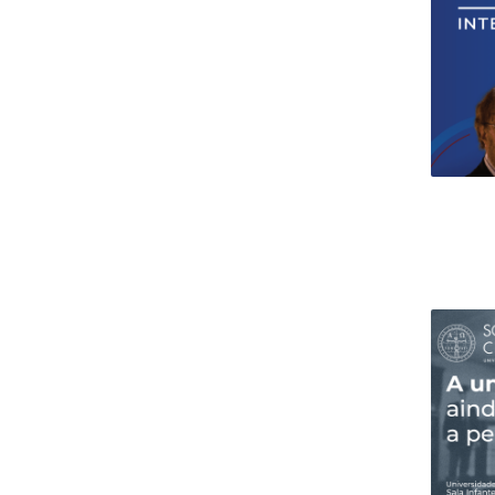
Research Centre of the Institute for
Political Studies
Centre for European Studies