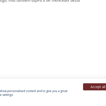
sigo, mas também aspira a ser merecedor dessa
Accept all
, show personalised content and to give you a great
 settings.