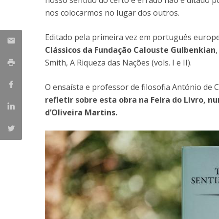
nosso sentido do certo e errado não é ditado p
nos colocarmos no lugar dos outros.
Editado pela primeira vez em português europeu
Clássicos da Fundação Calouste Gulbenkian
Smith, A Riqueza das Nações (vols. I e II).
O ensaísta e professor de filosofia António de 
refletir sobre esta obra na Feira do Livro,
d’Oliveira Martins.