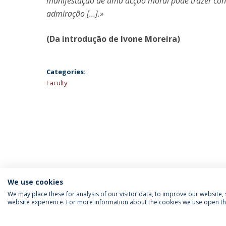
manifestação de uma acção moral pode trazer con
admiração […].»
(Da introdução de Ivone Moreira)
Categories:
Faculty
We use cookies
We may place these for analysis of our visitor data, to improve our website
website experience. For more information about the cookies we use open the
INFORMATION FOR
IEP NEWSLETTER