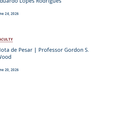
duardo Lopes Rodrigues
atólica National Initiatives
une 24, 2026
ACULTY
ota de Pesar | Professor Gordon S.
Wood
une 20, 2026