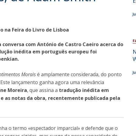
E
Open Day - Cimeira de Segurança IEP
C
Alexis de Tocqueville Annual Lecture
J
Atlantic Conferences
International Seminars
o na Feira do Livro de Lisboa
Winston Churchill Memorial Lecture
IEP Alumni Club
F
à conversa com António de Castro Caeiro acerca do
Career Day
N
adução inédita em português europeu foi
benkian.
J
ntimentos Morais
é amplamente considerada, do ponto
h. Este lançamento ganha agora uma relevância
one Moreira
, que assina a
tradução inédita em
e as notas da obra, recentemente publicada pela
unha o termo «espectador imparcial» e defende que o