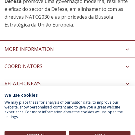
Defesa
promove uma governação moderna, resiliente
e eficaz do sector da Defesa, em alinhamento com as
diretivas NATO2030 e as prioridades da Bússola
Estratégica da União Europeia.
MORE INFORMATION
COORDINATORS
RELATED NEWS
We use cookies
INFORMATION FOR
We may place these for analysis of our visitor data, to improve our
website, show personalised content and to give you a great website
experience. For more information about the cookies we use open the
settings.
Privacy Policy
Terms & Conditions
Rights of Data Subjects