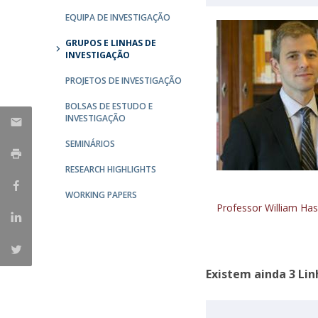
EQUIPA DE INVESTIGAÇÃO
Centro de Investigação do Instituto de
GRUPOS E LINHAS DE
Estudos Políticos
INVESTIGAÇÃO
Centro de Estudos Europeus
PROJETOS DE INVESTIGAÇÃO
BOLSAS DE ESTUDO E
INVESTIGAÇÃO
SEMINÁRIOS
RESEARCH HIGHLIGHTS
WORKING PAPERS
Professor William Has
Existem ainda 3 Lin