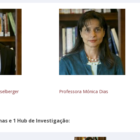
Open Day - Cimeira de Segurança IEP
I
Palestra Anual Alexis de Tocqueville
Conferências do Atlântico
Seminários Internacionais
Palestra Anual Winston Churchill
IEP Alumni Club
Career Day
selberger
Professora Mónica Dias
has e 1 Hub de Investigação: