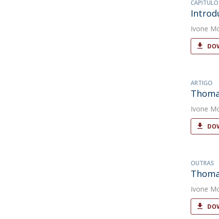
CAPÍTULO
Introd
Ivone Mo
DOW
ARTIGO
Thoma
Ivone Mo
DOW
OUTRAS
Thoma
Ivone Mo
DOW