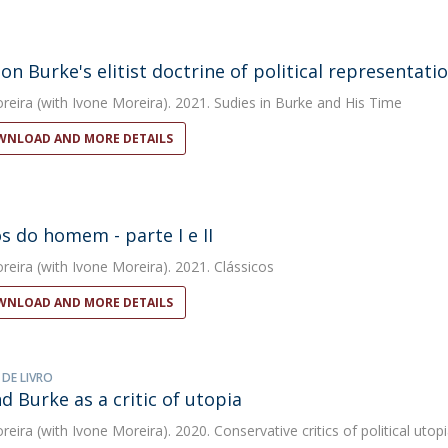
on Burke's elitist doctrine of political representati
reira
(with Ivone Moreira). 2021. Sudies in Burke and His Time
NLOAD AND MORE DETAILS
os do homem - parte I e II
reira
(with Ivone Moreira). 2021. Clássicos
NLOAD AND MORE DETAILS
 DE LIVRO
 Burke as a critic of utopia
reira
(with Ivone Moreira). 2020. Conservative critics of political utop