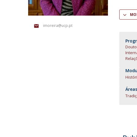
Centro de Investigação do Instituto de
MOS
Estudos Políticos
imoreira@ucp.pt
Centro de Estudos Europeus
Prog
Doutor
Intern
Relaç
Modul
Histór
Áreas
Tradi