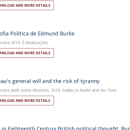
NLOAD AND MORE DETAILS
sofia Política de Edmund Burke
reira
2019. É-Realizações
NLOAD AND MORE DETAILS
au's general will and the risk of tyranny
reira
(with Ivone Moreira). 2019. Sudies in Burke and His Time
NLOAD AND MORE DETAILS
 in Eighteenth Century British political thought. Bur