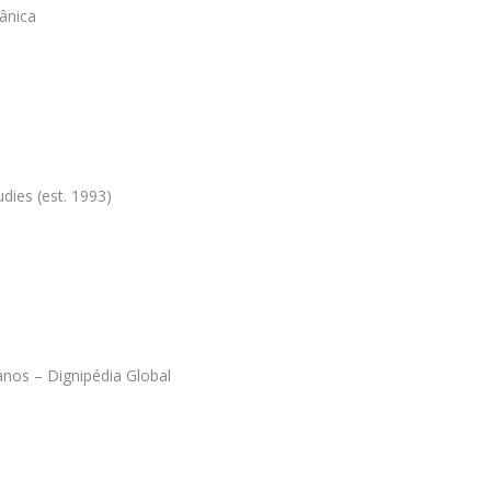
tânica
udies (est. 1993)
anos – Dignipédia Global