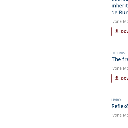
inheri
de Bur
Ivone Mo
DOW
OUTRAS
The fr
Ivone Mo
DOW
LIVRO
Reflex
Ivone Mo