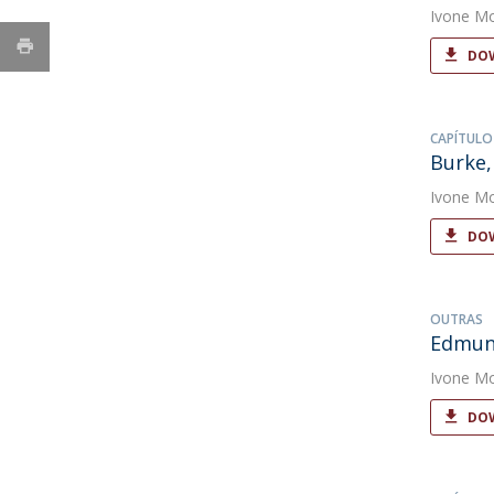
Ivone Mo
DOW
CAPÍTULO
Burke,
Ivone Mo
DOW
OUTRAS
Edmun
Ivone Mo
DOW