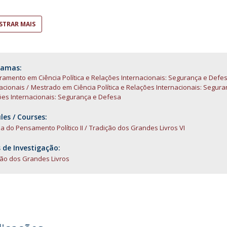
Open Day - Cimeira de Segurança IEP
I
Palestra Anual Alexis de Tocqueville
TRAR MAIS
Conferências do Atlântico
Seminários Internacionais
Palestra Anual Winston Churchill
IEP Alumni Club
ramas:
amento em Ciência Política e Relações Internacionais: Segurança e Defe
Career Day
acionais
Mestrado em Ciência Política e Relações Internacionais: Segur
ões Internacionais: Segurança e Defesa
es / Courses:
ia do Pensamento Político II
Tradição dos Grandes Livros VI
 de Investigação:
ção dos Grandes Livros