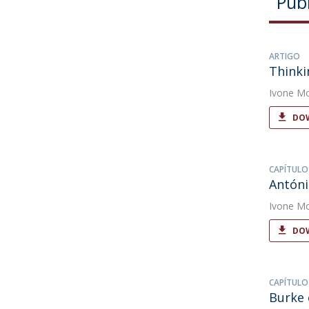
Pub
ARTIGO
Thinki
Ivone Mo
DOW
CAPÍTULO
Antóni
Ivone Mo
DOW
CAPÍTULO
Burke 