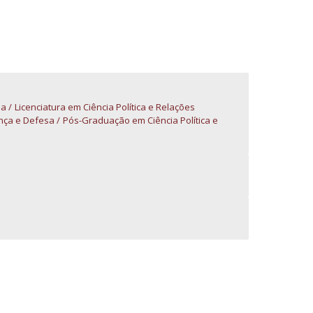
niciativas Nacionais da Católica
sa
Licenciatura em Ciência Política e Relações
ança e Defesa
Pós-Graduação em Ciência Política e