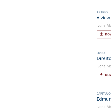
ARTIGO
A view 
Ivone Mo
DOW
LIVRO
Direit
Ivone Mo
DOW
CAPÍTULO
Edmund
Ivone Mo