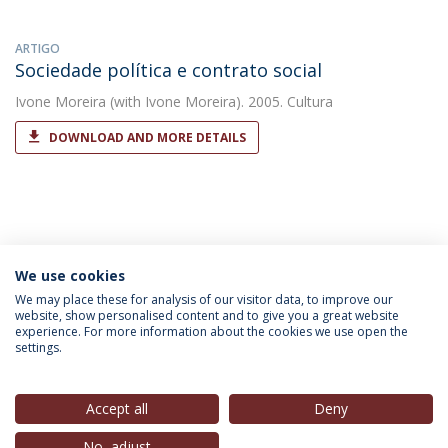
ARTIGO
Sociedade política e contrato social
Ivone Moreira
(with Ivone Moreira). 2005. Cultura
DOWNLOAD AND MORE DETAILS
We use cookies
INFORMAÇÃO PARA
We may place these for analysis of our visitor data, to improve our
website, show personalised content and to give you a great website
experience. For more information about the cookies we use open the
settings.
Política de Privacidade
Termos & Condições
Direitos do Titular dos Dados
Accept all
Deny
No, adjust