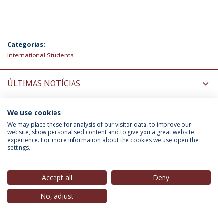
Categorias:
International Students
ÚLTIMAS NOTÍCIAS
We use cookies
INFORMAÇÃO PARA
We may place these for analysis of our visitor data, to improve our
website, show personalised content and to give you a great website
experience. For more information about the cookies we use open the
settings.
Política de Privacidade
Termos & Condições
Direitos do Titular dos Dados
Accept all
Deny
No, adjust
© 2026 Universidade Católica Portuguesa