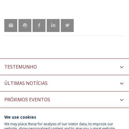
TESTEMUNHO
ÚLTIMAS NOTÍCIAS
PRÓXIMOS EVENTOS
We use cookies
INFORMAÇÃO PARA
We may place these for analysis of our visitor data, to improve our
website, show personalised content and to give you a great website