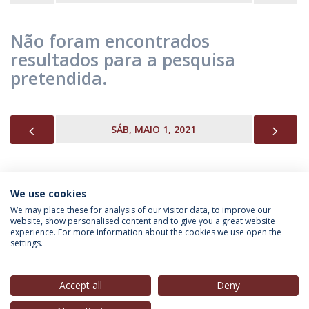
Não foram encontrados
resultados para a pesquisa
pretendida.
PREVIOUS
NEX
SÁB, MAIO 1, 2021
We use cookies
INFORMAÇÃO PARA
We may place these for analysis of our visitor data, to improve our
website, show personalised content and to give you a great website
experience. For more information about the cookies we use open the
settings.
Política de Privacidade
Termos & Condições
Direitos do Titular dos Dados
Accept all
Deny