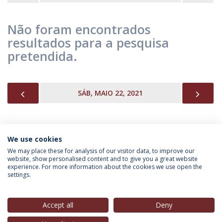
Não foram encontrados
resultados para a pesquisa
pretendida.
PREVIOUS
NEX
SÁB, MAIO 22, 2021
We use cookies
INFORMAÇÃO PARA
We may place these for analysis of our visitor data, to improve our
website, show personalised content and to give you a great website
experience. For more information about the cookies we use open the
settings.
Política de Privacidade
Termos & Condições
Direitos do Titular dos Dados
Accept all
Deny