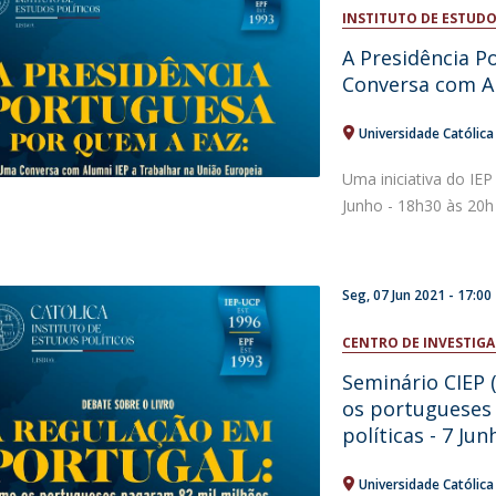
Open Day - Cimeira de Segurança IEP
INSTITUTO DE ESTUDO
I
Palestra Anual Alexis de Tocqueville
A Presidência 
Conferências do Atlântico
Conversa com Al
Seminários Internacionais
Palestra Anual Winston Churchill
Universidade Católic
IEP Alumni Club
Career Day
Uma iniciativa do IEP
Junho - 18h30 às 20
Seg, 07 Jun 2021 - 17:00
CENTRO DE INVESTIGA
Seminário CIEP 
os portugueses
políticas - 7 Ju
Universidade Católic