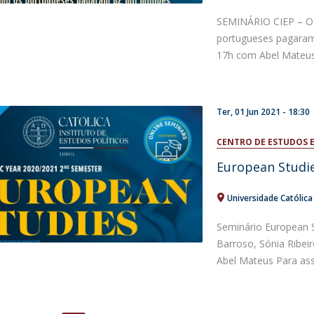
SEMINÁRIO CIEP – O
portugueses pagaram 
17h com Abel Mateus,
Ter, 01 Jun 2021 - 18:30
CENTRO DE ESTUDOS 
European Studi
Universidade Católic
Seminário European 
Barroso, Sónia Ribeir
Abel Mateus Para assis