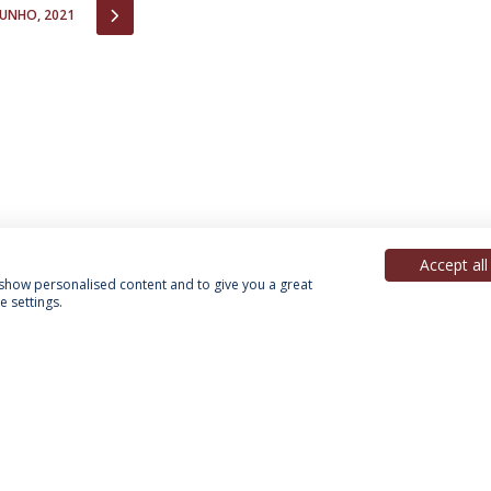
IOUS
NEXT
JUNHO, 2021
Accept all
, show personalised content and to give you a great
 settings.
Política de Privacidade
Termos & Condições
Direitos do Titular dos Dados