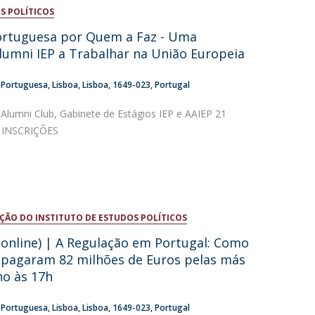
S POLÍTICOS
niciativas Nacionais da Católica
Portuguesa por Quem a Faz - Uma
umni IEP a Trabalhar na União Europeia
a Portuguesa
Lisboa
Lisboa
1649-023
Portugal
 Alumni Club, Gabinete de Estágios IEP e AAIEP 21
h INSCRIÇÕES
ÇÃO DO INSTITUTO DE ESTUDOS POLÍTICOS
(online) | A Regulação em Portugal: Como
 pagaram 82 milhões de Euros pelas más
nho às 17h
a Portuguesa
Lisboa
Lisboa
1649-023
Portugal