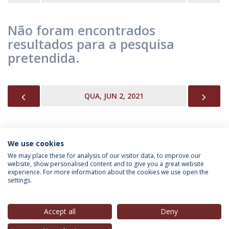
Não foram encontrados
resultados para a pesquisa
pretendida.
PREVIOUS
NEX
QUA, JUN 2, 2021
We use cookies
INFORMAÇÃO PARA
We may place these for analysis of our visitor data, to improve our
website, show personalised content and to give you a great website
experience. For more information about the cookies we use open the
settings.
Política de Privacidade
Termos & Condições
Direitos do Titular dos Dados
Accept all
Deny