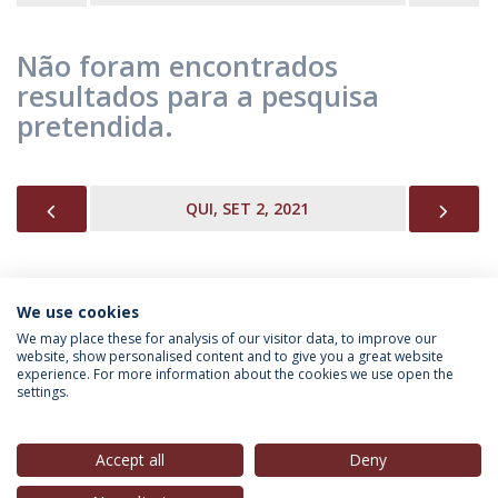
Não foram encontrados
resultados para a pesquisa
pretendida.
PREVIOUS
NEX
QUI, SET 2, 2021
We use cookies
INFORMAÇÃO PARA
We may place these for analysis of our visitor data, to improve our
website, show personalised content and to give you a great website
experience. For more information about the cookies we use open the
settings.
Política de Privacidade
Termos & Condições
Direitos do Titular dos Dados
Accept all
Deny