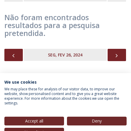
Não foram encontrados
resultados para a pesquisa
pretendida.
PREVIOUS
NEX
SEG, FEV 26, 2024
We use cookies
INFORMAÇÃO PARA
We may place these for analysis of our visitor data, to improve our
website, show personalised content and to give you a great website
experience. For more information about the cookies we use open the
settings.
Política de Privacidade
Termos & Condições
Direitos do Titular dos Dados
Accept all
Deny