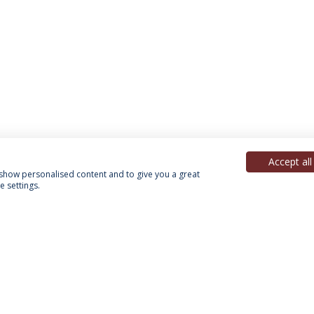
Accept all
, show personalised content and to give you a great
 settings.
Política de Privacidade
Termos & Condições
Direitos do Titular dos Dados