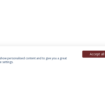
Accept all
, show personalised content and to give you a great
 settings.
Política de Privacidade
Termos & Condições
Direitos do Titular dos Dados