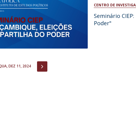
Open Day - Cimeira de Segurança IEP
CENTRO DE INVESTIGA
I
Palestra Anual Alexis de Tocqueville
Seminário CIEP:
Conferências do Atlântico
Poder"
Seminários Internacionais
Palestra Anual Winston Churchill
IEP Alumni Club
Career Day
IOUS
NEXT
QUA, DEZ 11, 2024