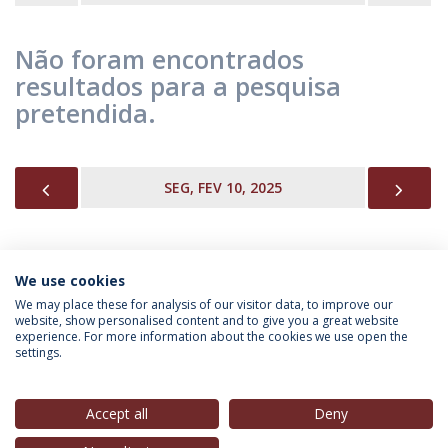
Não foram encontrados
resultados para a pesquisa
pretendida.
PREVIOUS
NEX
SEG, FEV 10, 2025
We use cookies
INFORMAÇÃO PARA
We may place these for analysis of our visitor data, to improve our
website, show personalised content and to give you a great website
experience. For more information about the cookies we use open the
settings.
Política de Privacidade
Termos & Condições
Direitos do Titular dos Dados
Accept all
Deny