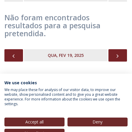
Não foram encontrados
resultados para a pesquisa
pretendida.
PREVIOUS
NEX
QUA, FEV 19, 2025
We use cookies
INFORMAÇÃO PARA
We may place these for analysis of our visitor data, to improve our
website, show personalised content and to give you a great website
experience. For more information about the cookies we use open the
settings.
Política de Privacidade
Termos & Condições
Direitos do Titular dos Dados
Accept all
Deny