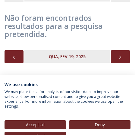
Não foram encontrados
resultados para a pesquisa
pretendida.
PREVIOUS
NEX
QUA, FEV 19, 2025
We use cookies
INFORMAÇÃO PARA
We may place these for analysis of our visitor data, to improve our
website, show personalised content and to give you a great website
experience. For more information about the cookies we use open the
settings.
Política de Privacidade
Termos & Condições
Direitos do Titular dos Dados
Accept all
Deny