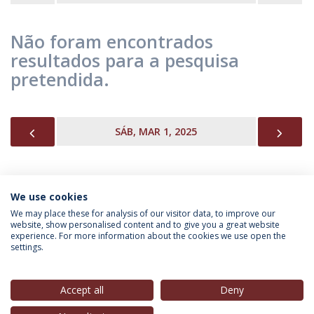
Não foram encontrados
resultados para a pesquisa
pretendida.
PREVIOUS
NEX
SÁB, MAR 1, 2025
We use cookies
INFORMAÇÃO PARA
We may place these for analysis of our visitor data, to improve our
website, show personalised content and to give you a great website
experience. For more information about the cookies we use open the
settings.
Política de Privacidade
Termos & Condições
Direitos do Titular dos Dados
Accept all
Deny