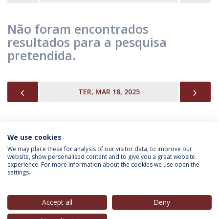
Não foram encontrados
resultados para a pesquisa
pretendida.
PREVIOUS
NEX
TER, MAR 18, 2025
We use cookies
INFORMAÇÃO PARA
We may place these for analysis of our visitor data, to improve our
website, show personalised content and to give you a great website
experience. For more information about the cookies we use open the
settings.
Política de Privacidade
Termos & Condições
Direitos do Titular dos Dados
Accept all
Deny