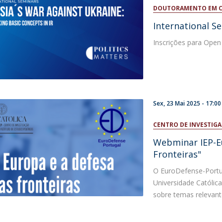
Open Day - Cimeira de Segurança IEP
DOUTORAMENTO EM CI
I
Palestra Anual Alexis de Tocqueville
International S
Conferências do Atlântico
Seminários Internacionais
Inscrições para Open
Palestra Anual Winston Churchill
IEP Alumni Club
Career Day
Sex, 23 Mai 2025 -
17:00
CENTRO DE INVESTIGA
Webminar IEP-E
Fronteiras"
O EuroDefense-Portug
Universidade Católica
sobre temas relevante