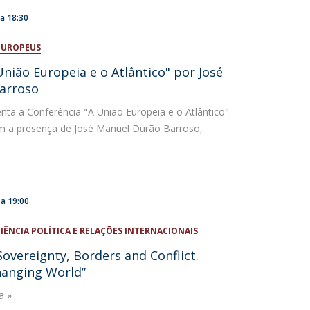
a
18:30
EUROPEUS
União Europeia e o Atlântico" por José
arroso
nta a Conferência "A União Europeia e o Atlântico".
m a presença de José Manuel Durão Barroso,
a
19:00
ÊNCIA POLÍTICA E RELAÇÕES INTERNACIONAIS
“Sovereignty, Borders and Conflict.
hanging World”
a »