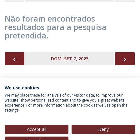
Não foram encontrados
resultados para a pesquisa
pretendida.
PREVIOUS
NEX
DOM, SET 7, 2025
We use cookies
INFORMAÇÃO PARA
We may place these for analysis of our visitor data, to improve our
website, show personalised content and to give you a great website
experience. For more information about the cookies we use open the
settings.
Política de Privacidade
Termos & Condições
Direitos do Titular dos Dados
Accept all
Deny