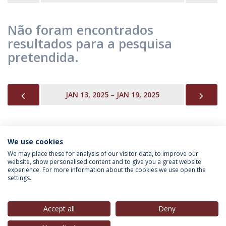
Não foram encontrados
resultados para a pesquisa
pretendida.
PREVIOUS
NEX
JAN 13, 2025 – JAN 19, 2025
We use cookies
INFORMAÇÃO PARA
We may place these for analysis of our visitor data, to improve our
website, show personalised content and to give you a great website
experience. For more information about the cookies we use open the
settings.
Política de Privacidade
Termos & Condições
Direitos do Titular dos Dados
Accept all
Deny