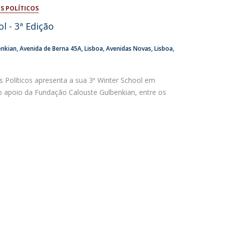
S POLÍTICOS
niciativas Nacionais da Católica
l - 3ª Edição
enkian
Avenida de Berna 45A
Lisboa
Avenidas Novas, Lisboa
s Políticos apresenta a sua 3ª Winter School em
 o apoio da Fundação Calouste Gulbenkian, entre os