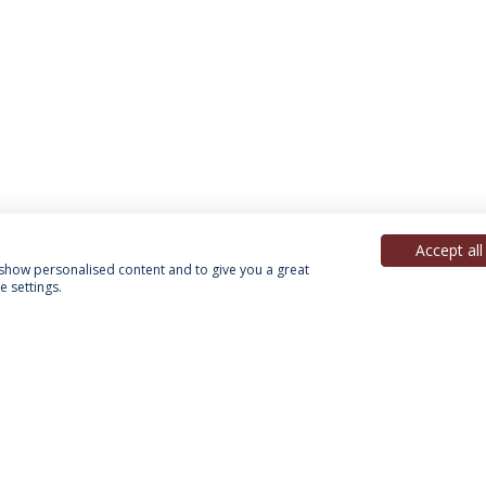
Accept all
, show personalised content and to give you a great
 settings.
Política de Privacidade
Termos & Condições
Direitos do Titular dos Dados