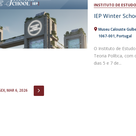
Open Day - Cimeira de Segurança IEP
INSTITUTO DE ESTUDO
I
Palestra Anual Alexis de Tocqueville
IEP Winter Schoo
Conferências do Atlântico
Seminários Internacionais
Museu Calouste Gulb
Palestra Anual Winston Churchill
1067-001
Portugal
IEP Alumni Club
Career Day
O Instituto de Estudo
Teoria Política, com
dias 5 e 7 de...
IOUS
NEXT
SEX, MAR 6, 2026