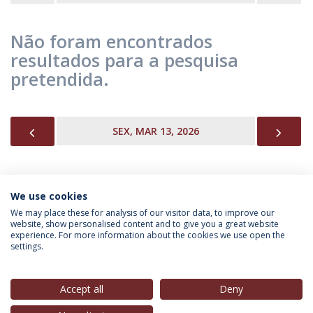
Não foram encontrados
resultados para a pesquisa
pretendida.
PREVIOUS
NEX
SEX, MAR 13, 2026
We use cookies
INFORMAÇÃO PARA
We may place these for analysis of our visitor data, to improve our
website, show personalised content and to give you a great website
experience. For more information about the cookies we use open the
settings.
Política de Privacidade
Termos & Condições
Direitos do Titular dos Dados
Accept all
Deny