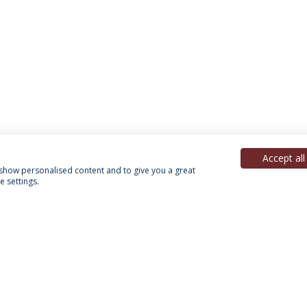
Accept all
, show personalised content and to give you a great
 settings.
Política de Privacidade
Termos & Condições
Direitos do Titular dos Dados