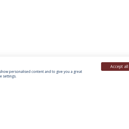
Accept all
, show personalised content and to give you a great
 settings.
Política de Privacidade
Termos & Condições
Direitos do Titular dos Dados