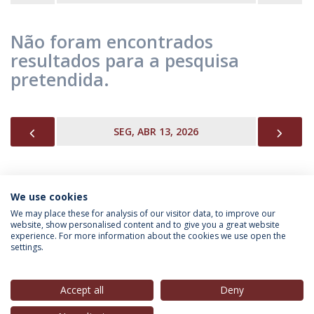
Não foram encontrados
resultados para a pesquisa
pretendida.
PREVIOUS
NEX
SEG, ABR 13, 2026
We use cookies
INFORMAÇÃO PARA
We may place these for analysis of our visitor data, to improve our
website, show personalised content and to give you a great website
experience. For more information about the cookies we use open the
settings.
Política de Privacidade
Termos & Condições
Direitos do Titular dos Dados
Accept all
Deny