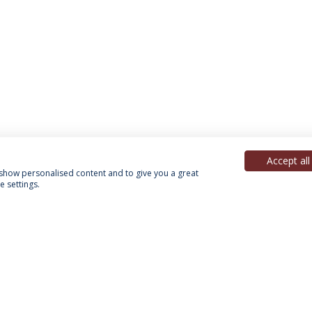
Accept all
, show personalised content and to give you a great
 settings.
Política de Privacidade
Termos & Condições
Direitos do Titular dos Dados