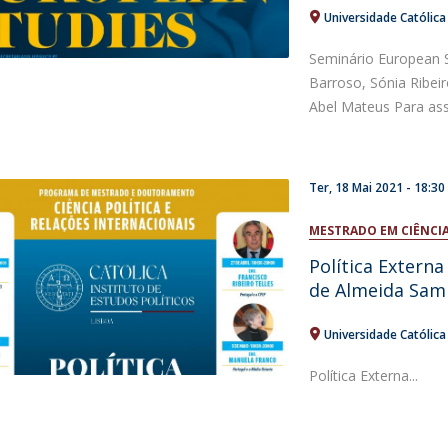
Universidade Católic
Seminário European 
Barroso, Sónia Ribeir
Abel Mateus Para assis
Ter, 18 Mai 2021 - 18:30
MESTRADO EM CIÊNCIA
Política Extern
de Almeida Sam
Universidade Católic
Política Externa...