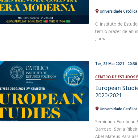
Universidade Católic
O Instituto de Estudo
tem o prazer de anun
, uma...
Ter, 25 Mai 2021 - 20:30
CENTRO DE ESTUDOS 
European Studie
2020/2021
Universidade Católic
Seminário European 
Barroso, Sónia Ribeir
Abel Mateus Para assis