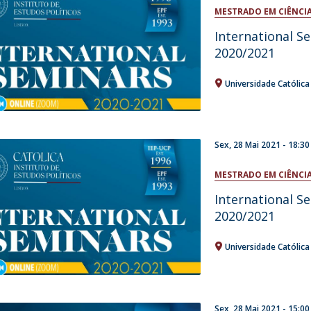
Open Day - Cimeira de Segurança IEP
MESTRADO EM CIÊNCIA
I
Palestra Anual Alexis de Tocqueville
International S
Conferências do Atlântico
2020/2021
Seminários Internacionais
Palestra Anual Winston Churchill
Universidade Católic
IEP Alumni Club
Career Day
Sex, 28 Mai 2021 - 18:30
MESTRADO EM CIÊNCIA
International S
2020/2021
Universidade Católic
Sex, 28 Mai 2021 - 15:00