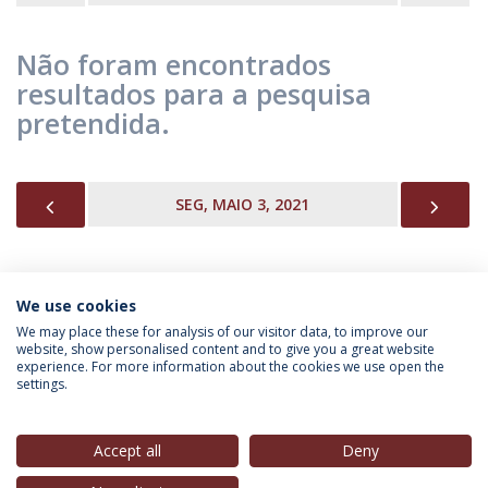
Não foram encontrados
resultados para a pesquisa
pretendida.
PREVIOUS
NEX
SEG, MAIO 3, 2021
We use cookies
INFORMAÇÃO PARA
We may place these for analysis of our visitor data, to improve our
website, show personalised content and to give you a great website
experience. For more information about the cookies we use open the
settings.
Política de Privacidade
Termos & Condições
Direitos do Titular dos Dados
Accept all
Deny