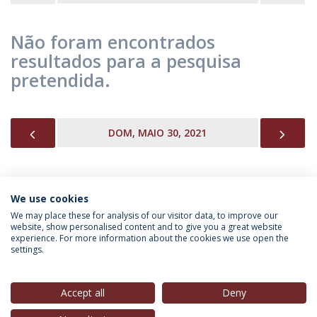
Não foram encontrados
resultados para a pesquisa
pretendida.
PREVIOUS
NEX
DOM, MAIO 30, 2021
We use cookies
INFORMAÇÃO PARA
We may place these for analysis of our visitor data, to improve our
website, show personalised content and to give you a great website
experience. For more information about the cookies we use open the
settings.
Política de Privacidade
Termos & Condições
Direitos do Titular dos Dados
Accept all
Deny