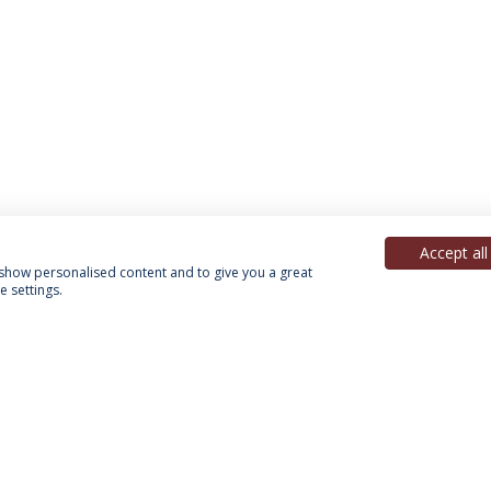
Accept all
, show personalised content and to give you a great
 settings.
Política de Privacidade
Termos & Condições
Direitos do Titular dos Dados