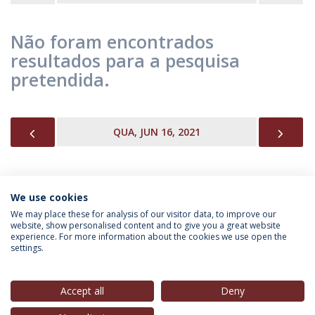
Não foram encontrados
resultados para a pesquisa
pretendida.
PREVIOUS
NEX
QUA, JUN 16, 2021
We use cookies
INFORMAÇÃO PARA
We may place these for analysis of our visitor data, to improve our
website, show personalised content and to give you a great website
experience. For more information about the cookies we use open the
settings.
Política de Privacidade
Termos & Condições
Direitos do Titular dos Dados
Accept all
Deny