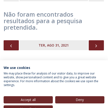
Não foram encontrados
resultados para a pesquisa
pretendida.
PREVIOUS
NEX
TER, AGO 31, 2021
We use cookies
INFORMAÇÃO PARA
We may place these for analysis of our visitor data, to improve our
website, show personalised content and to give you a great website
experience. For more information about the cookies we use open the
settings.
Política de Privacidade
Termos & Condições
Direitos do Titular dos Dados
Accept all
Deny