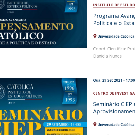
Open Day - Cimeira de Segurança IEP
INSTITUTO DE ESTUDO
I
Palestra Anual Alexis de Tocqueville
Programa Avanç
Conferências do Atlântico
Política e o Est
Seminários Internacionais
Palestra Anual Winston Churchill
Universidade Católic
IEP Alumni Club
Career Day
Coord. Científica: Pr
Daniela Nunes
Qua, 29 Set 2021 - 17:0
CENTRO DE INVESTIGA
Seminário CIEP 
Aprovisionament
Universidade Católic