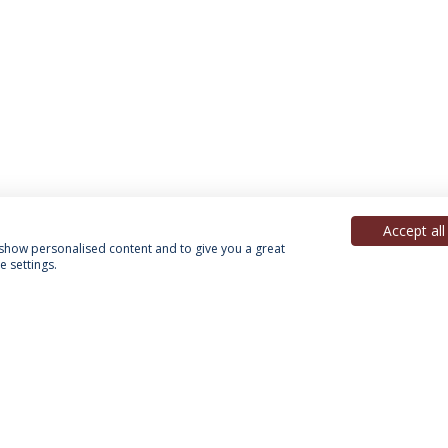
Accept all
, show personalised content and to give you a great
 settings.
Política de Privacidade
Termos & Condições
Direitos do Titular dos Dados