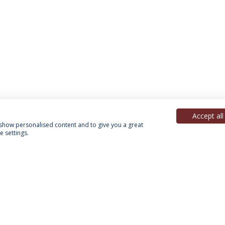
Accept all
, show personalised content and to give you a great
 settings.
Política de Privacidade
Termos & Condições
Direitos do Titular dos Dados