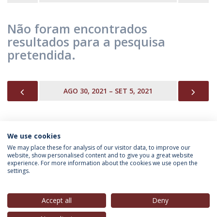
Não foram encontrados
resultados para a pesquisa
pretendida.
PREVIOUS
NEX
AGO 30, 2021 – SET 5, 2021
We use cookies
INFORMAÇÃO PARA
We may place these for analysis of our visitor data, to improve our
website, show personalised content and to give you a great website
experience. For more information about the cookies we use open the
settings.
Política de Privacidade
Termos & Condições
Direitos do Titular dos Dados
Accept all
Deny