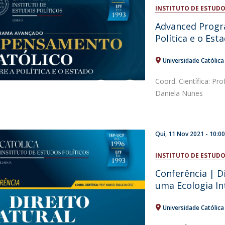
Open Day - Cimeira de Segurança IEP
INSTITUTO DE ESTUDO
I
Palestra Anual Alexis de Tocqueville
Advanced Progr
Conferências do Atlântico
Política e o Est
Seminários Internacionais
Palestra Anual Winston Churchill
Universidade Católic
IEP Alumni Club
Career Day
Coord. Científica: Pr
Daniela Nunes
Qui, 11 Nov 2021 - 10:0
INSTITUTO DE ESTUDO
Conferência | D
uma Ecologia In
Universidade Católic