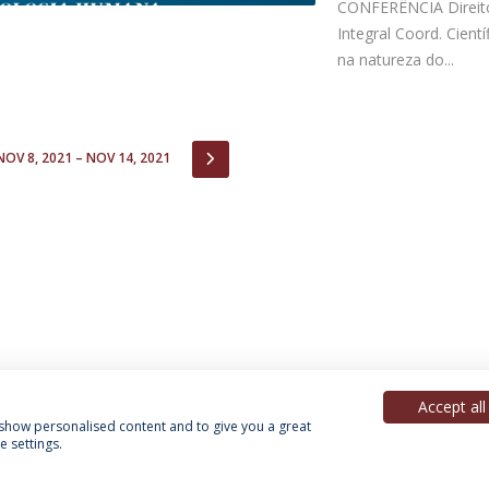
CONFERÊNCIA Direito
Integral Coord. Cient
na natureza do...
IOUS
NEXT
NOV 8, 2021 – NOV 14, 2021
Accept all
, show personalised content and to give you a great
 settings.