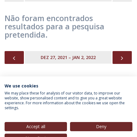
Não foram encontrados
resultados para a pesquisa
pretendida.
PREVIOUS
NEX
DEZ 27, 2021 – JAN 2, 2022
We use cookies
INFORMAÇÃO PARA
We may place these for analysis of our visitor data, to improve our
website, show personalised content and to give you a great website
experience. For more information about the cookies we use open the
settings.
Política de Privacidade
Termos & Condições
Direitos do Titular dos Dados
Accept all
Deny