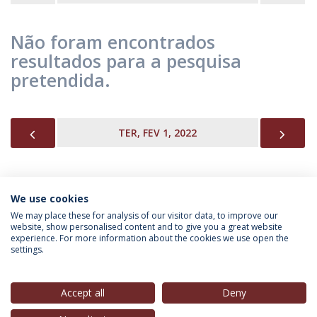
Não foram encontrados
resultados para a pesquisa
pretendida.
PREVIOUS
NEX
TER, FEV 1, 2022
We use cookies
INFORMAÇÃO PARA
We may place these for analysis of our visitor data, to improve our
website, show personalised content and to give you a great website
experience. For more information about the cookies we use open the
settings.
Política de Privacidade
Termos & Condições
Direitos do Titular dos Dados
Accept all
Deny