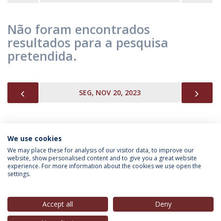
Não foram encontrados
resultados para a pesquisa
pretendida.
PREVIOUS
NEX
SEG, NOV 20, 2023
We use cookies
INFORMAÇÃO PARA
We may place these for analysis of our visitor data, to improve our
website, show personalised content and to give you a great website
experience. For more information about the cookies we use open the
settings.
Política de Privacidade
Termos & Condições
Direitos do Titular dos Dados
Accept all
Deny