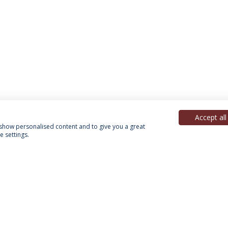
Accept all
, show personalised content and to give you a great
 settings.
Política de Privacidade
Termos & Condições
Direitos do Titular dos Dados