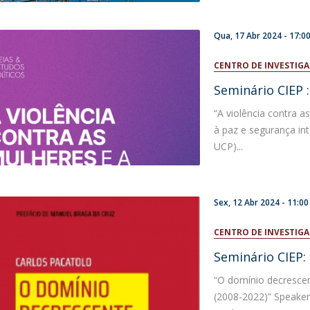
Qua, 17 Abr 2024 -
17:0
CENTRO DE INVESTIGA
Seminário CIEP 
“A violência contra 
à paz e segurança in
UCP)...
Sex, 12 Abr 2024 -
11:00
CENTRO DE INVESTIGA
Seminário CIEP:
“O domínio decresce
(2008-2022)” Speaker