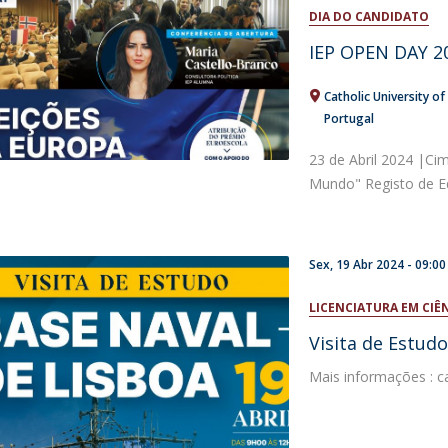
Open Day - Cimeira de Segurança IEP
DIA DO CANDIDATO
I
Palestra Anual Alexis de Tocqueville
IEP OPEN DAY 20
Conferências do Atlântico
Seminários Internacionais
Catholic University of
Palestra Anual Winston Churchill
Portugal
IEP Alumni Club
Career Day
23 de Abril 2024 |Ci
Mundo" Registo de Eq
Sex, 19 Abr 2024 -
09:00
LICENCIATURA EM CIÊ
Visita de Estudo
Mais informações : ca