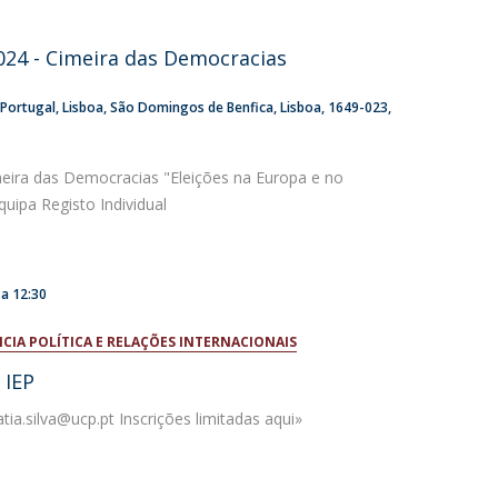
niciativas Nacionais da Católica
24 - Cimeira das Democracias
 Portugal
Lisboa
São Domingos de Benfica, Lisboa
1649-023
meira das Democracias "Eleições na Europa e no
uipa Registo Individual
a
12:30
NCIA POLÍTICA E RELAÇÕES INTERNACIONAIS
 IEP
tia.silva@ucp.pt Inscrições limitadas aqui»