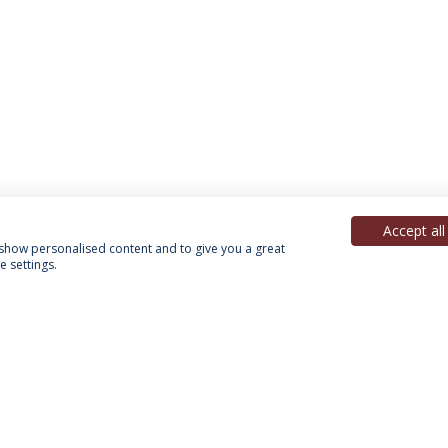
Accept all
, show personalised content and to give you a great
 settings.
Política de Privacidade
Termos & Condições
Direitos do Titular dos Dados