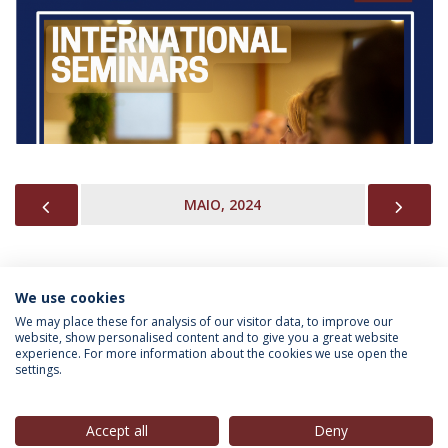
PREVIOUS
NEX
MAIO, 2024
We use cookies
INFORMAÇÃO PARA
We may place these for analysis of our visitor data, to improve our
website, show personalised content and to give you a great website
experience. For more information about the cookies we use open the
settings.
Política de Privacidade
Termos & Condições
Direitos do Titular dos Dados
Accept all
Deny